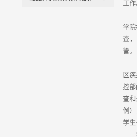
工作
学院
查，
管。
区疾
控部
查和
例）
学生