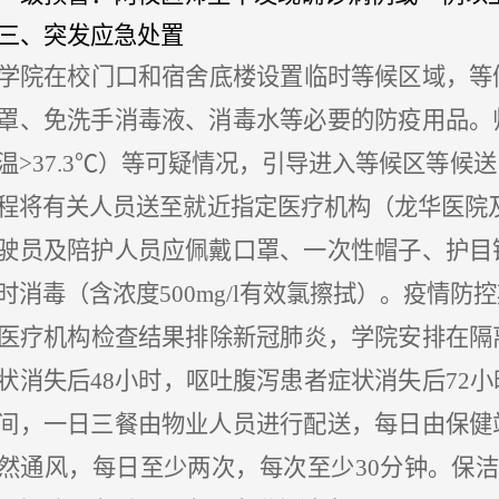
三、突发应急处置
学院在校门口和宿舍底楼设置临时等候区域，等
罩、免洗手消毒液、消毒水等必要的防疫用品。
温
>37.3℃）等可疑情况，引导进入等候区等
程将有关人员送至就近指定医疗机构（龙华医院
驶员及陪护人员应佩戴口罩、一次性帽子、护目
时消毒（含浓度500mg/l有效氯擦拭）。疫情
医疗机构检查结果排除新冠肺炎，学院安排在隔
状消失后
48小时，呕吐腹泻患者症状消失后72
间，一日三餐由物业人员进行配送，每日由保健
然通风，每日至少两次，每次至少30分钟。保