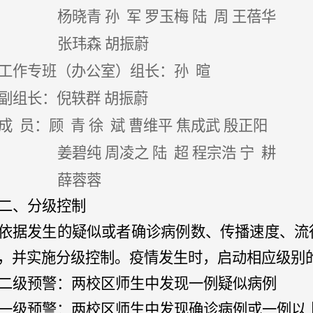
杨晓青
孙
军
罗玉梅
陆
周
王蓓华
张玮森
胡振蔚
工作专班（办公室）组长：孙
暄
副组长：倪轶群
胡振蔚
成
员：顾
青
徐
斌
曹维平
焦成武
殷正阳
姜碧纯
周凌之
陆
超
程宗浩
宁
耕
薛蓉蓉
二、分级控制
依据发生的疑似或者确诊病例数、传播速度、流
，并实施分级控制。疫情发生时，启动相应级别
二级预警：两校区师生中发现一例疑似病例
一级预警：两校区师生中发现确诊病例或一例以