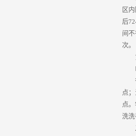
区内
后7
间不
次。
点；
点。
洗洗