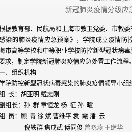
新冠肺炎疫情分级应
根据教育部、民航局和上海市教卫党委、市教委
感染的肺炎疫情应急预案》，学院成立疫情防
海市高等学校和中等职业学校防控新型冠状病毒
要求，制定学院
新冠肺炎疫情应急处置工作流程
一、组织机构
学院防控新型冠状病毒感染的肺炎疫情领导小组
组
长：胡亚明
戴志刚
副组长：孙
群
章恒龙
杨
征
孙
暄
组
员：顾
青
徐
斌
曹维平
袁
霞
潘
云
倪轶群
焦成武
傅同俊
曾晓燕
王继华