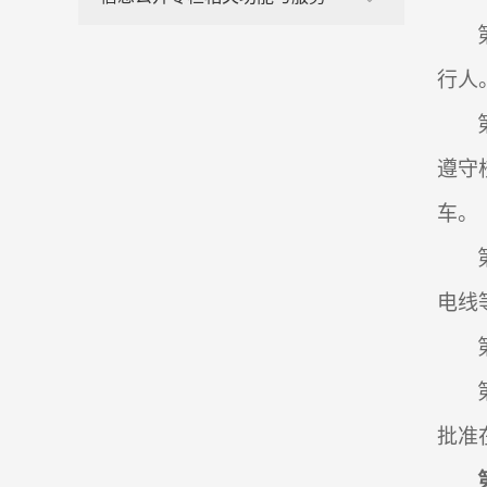
行人
遵守
车。
电线
批准