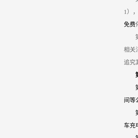
1
）
免费
相关
追究
间等
车充