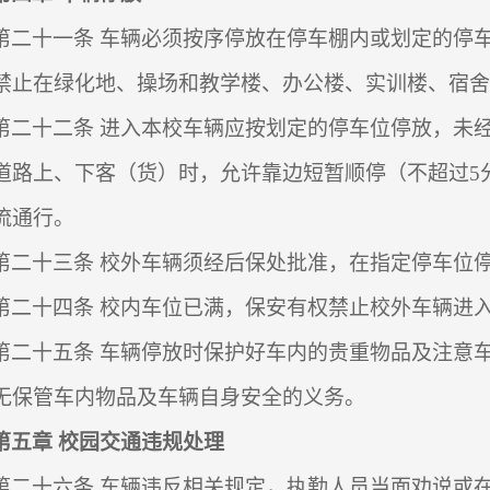
第二十一条
车辆必须按序停放在停车棚内或划定的停
禁止在绿化地、操场和教学楼、办公楼、实训楼、宿舍
第二十二条
进入本校车辆应按划定的停车位停放，未
道路上、下客（货）时，允许靠边短暂顺停（不超过
5
流通行。
第二十三条
校外车辆须经后保处批准，在指定停车位
第二十四条
校内车位已满，保安有权禁止校外车辆进
第二十五条
车辆停放时保护好车内的贵重物品及注意
无保管车内物品及车辆自身安全的义务。
第五章
校园交通违规处理
第二十六条
车辆违反相关规定，执勤人员当面劝说或在