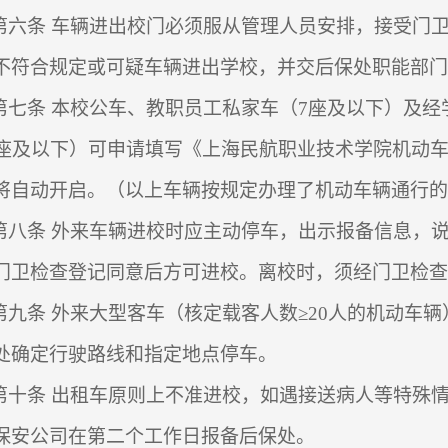
第六条
车辆进出校门必须服从管理人员安排，接受门
不符合规定或可疑车辆进出学校，并交后保处职能部门
第七条
本校公车、教职员工私家车（
7
座及以下）及经
座及以下）可申请填写《上海民航职业技术学院机动
将自动开启。（以上车辆按规定办理了机动车辆通行的
第八条
外来车辆进校时应主动停车，出示报备信息，
门卫检查登记同意后方可进校。离校时，须经门卫检查
第九条
外来大型客车（核定载客人数≥
20
人的机动车辆
处确定行驶路线和指定地点停车。
第十条
出租车原则上不准进校，如遇接送病人等特殊
保安公司在第二个工作日报备后保处。