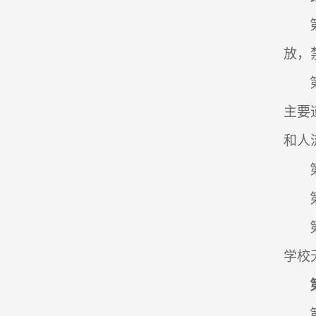
放，
主要
和人
学校