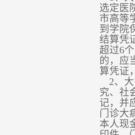
选定医
市高等
到学院
结算凭
超过6
的，应
算凭证
2
、大
究、社
记，并
门诊大
本人现
印件、