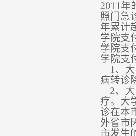
2011
照门急
年累计
学院支
学院支
学院支
1
、大
病转诊
2
、大
疗。大
诊在本
外省市
市发生