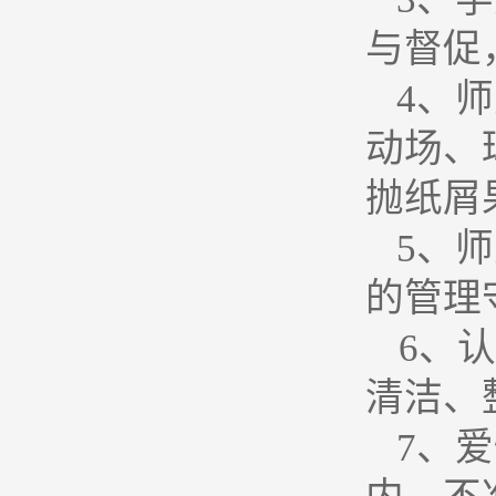
与督促
4
、师
动场、
抛纸屑
5
、师
的管理
6
、认
清洁、
7
、爱