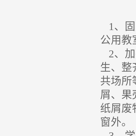
1
、固
公用教
2
、加
生、整
共场所
屑、果
纸屑废
窗外。
3
、学